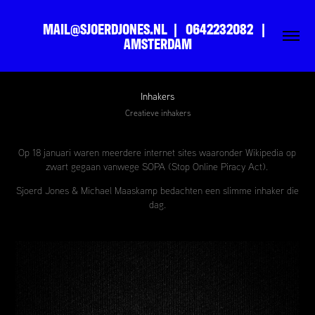
MAIL@SJOERDJONES.NL  |   0642232082   |   
AMSTERDAM
Inhakers
Creatieve inhakers
Op 18 januari waren meerdere internet sites waaronder Wikipedia op
zwart gegaan vanwege SOPA (Stop Online Piracy Act).
Sjoerd Jones & Michael Maaskamp bedachten een slimme inhaker die
dag.